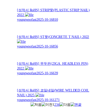
[성적서 RoHS] STRIP못(PLASTIC STRIP NAIL)
2022
youngwoofast
2025-10-16
810
[성적서 RoHS] ST못(CONCRETE T NAIL) 2022
youngwoofast
2025-10-16
856
[성적서 RoHS] 무두핀(23GA. HEADLESS PIN)
2022
youngwoofast
2025-10-16
639
[성적서 RoHS] 코일네일(WIRE WELDED COIL
NAIL) 2025
youngwoofast
2025-10-16
1271
1
2
3
4