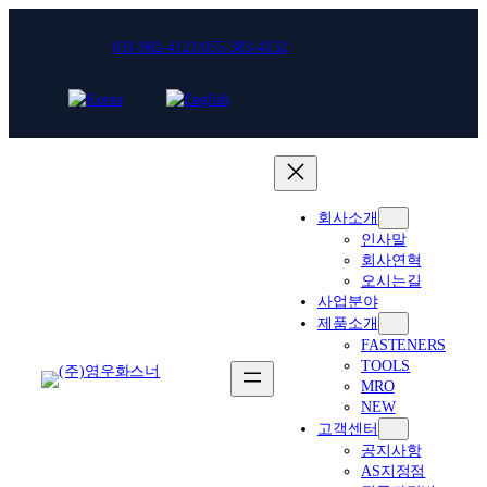
콘
텐
031-902-4121/055-383-4132
츠
로
바
로
가
기
회사소개
인사말
회사연혁
오시는길
사업분야
제품소개
FASTENERS
TOOLS
MRO
NEW
고객센터
공지사항
AS지정점