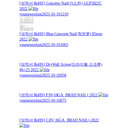
[성적서 RoHS] Concrete Nail(가스핀) GCP3022C
2022
youngwoofast
2025-10-16
1210
[성적서 RoHS] Blue Concrete Nail(청정못) 85mm
2022
youngwoofast
2025-10-16
1065
[성적서 RoHS] DryWall Screw(드라이월 스크류)
#6×25 2022
youngwoofast
2025-10-16
958
[성적서 RoHS] F핀(18GA. BRAD NAIL) 2022
youngwoofast
2025-10-16
875
[성적서 RoHS] C핀( 16GA. BRAD NAIL) 2022