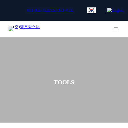
콘
텐
031-902-4121/055-383-4132
츠
로
바
로
가
기
TOOLS